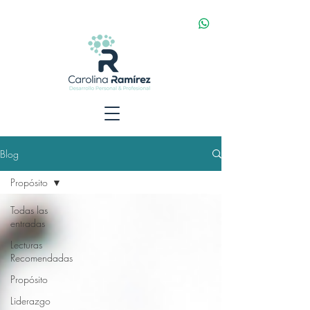
Blog
Propósito
Todas las
entradas
Lecturas
Recomendadas
Propósito
Liderazgo