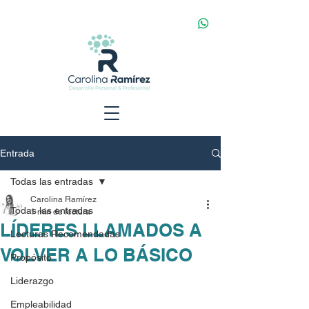
Entrada
Todas las entradas
Carolina Ramírez
Todas las entradas
1 min de lectura
LÍDERES LLAMADOS A
Lecturas Recomendadas
VOLVER A LO BÁSICO
Propósito
Liderazgo
Empleabilidad