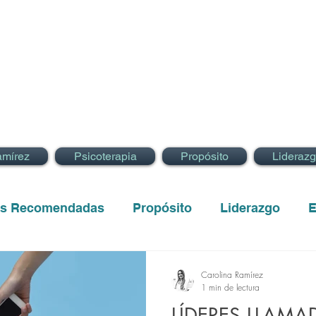
amírez
Psicoterapia
Propósito
Lideraz
as Recomendadas
Propósito
Liderazgo
E
Carolina Ramírez
1 min de lectura
LÍDERES LLAMA